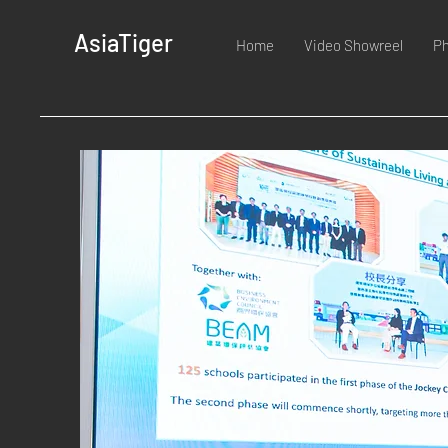
AsiaTiger
Home
Video Showreel
Ph